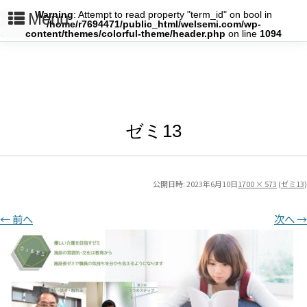
Warning
Warning
: Attempt to read property "term_id" on bool in
: Attempt to read property "term_id" on bool in
Menu
/home/r7694471/public_html/welsemi.com/wp-
/home/r7694471/public_html/welsemi.com/wp-
content/themes/colorful-theme/header.php
content/themes/colorful-theme/header.php
on line
on line
1024
1094
ゼミ13
公開日時:
2023年6月10日
1700 × 573
(
ゼミ13
)
← 前へ
次へ →