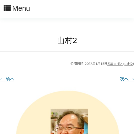
Menu
山村2
公開日時:
2022年1月15日
538 × 434
(
山村2
)
← 前へ
次へ →