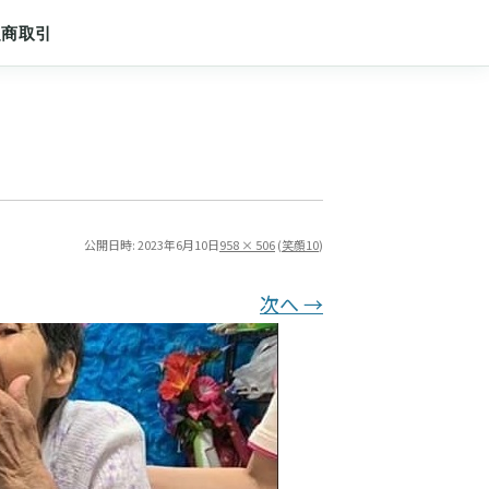
定商取引
公開日時:
2023年6月10日
958 × 506
(
笑顔10
)
次へ →