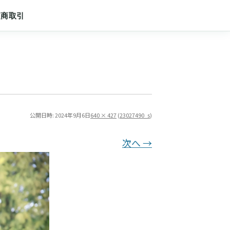
定商取引
公開日時:
2024年9月6日
640 × 427
(
23027490_s
)
次へ →