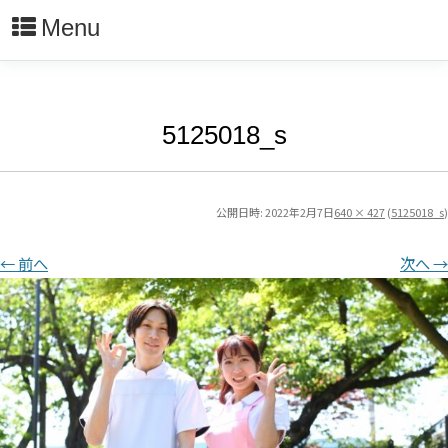
Menu
5125018_s
公開日時:
2022年2月7日
640 × 427
(
5125018_s
)
← 前へ
次へ →