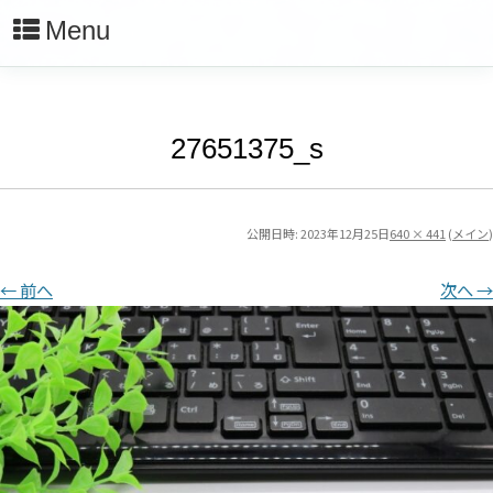
Menu
27651375_s
公開日時:
2023年12月25日
640 × 441
(
メイン
)
← 前へ
次へ →