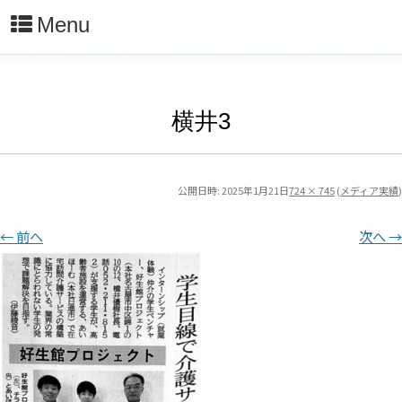
Menu
横井3
公開日時:
2025年1月21日
724 × 745
(
メディア実績
)
← 前へ
次へ →