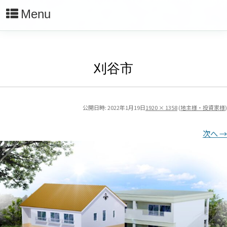
Menu
刈谷市
公開日時:
2022年1月19日
1920 × 1358
(
地主様・投資家様
)
次へ →