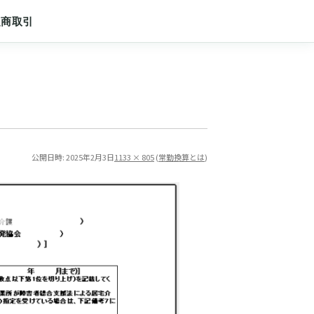
定商取引
公開日時:
2025年2月3日
1133 × 805
(
常勤換算とは
)