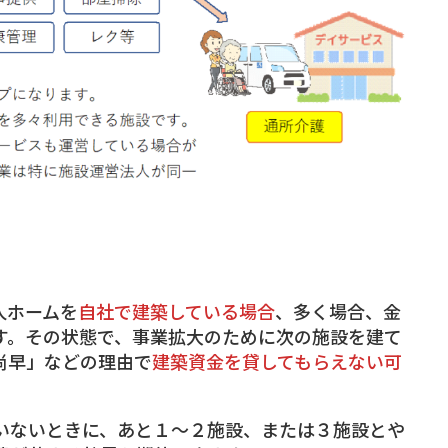
人ホームを
自社で建築している場合
、多く場合、金
す。その状態で、事業拡大のために次の施設を建て
尚早」などの理由で
建築資金を貸してもらえない可
いないときに、あと１～２施設、または３施設とや