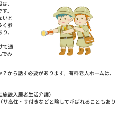
段は、
です。
ないと
多く参
あり、
。
けて通
んでみ
か？から話す必要があります。有料老人ホームは、
施設入居者生活介護）
サ高住・サ付きなどと略して呼ばれることもあり